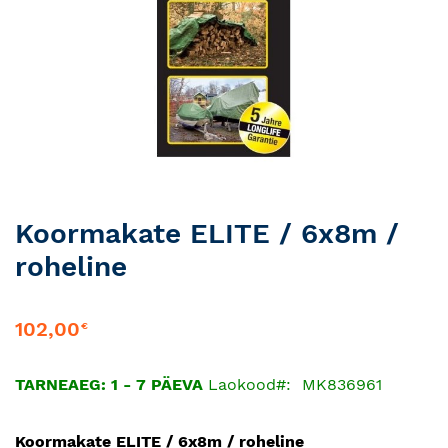
Skip
Koormakate ELITE / 6x8m /
to
roheline
the
beginning
of
102,00
€
the
images
gallery
TARNEAEG: 1 - 7 PÄEVA
Laokood
MK836961
Koormakate ELITE / 6x8m / roheline