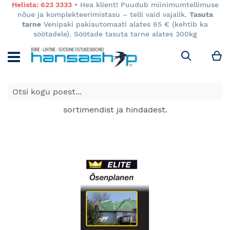
Helista: 623 3333
• Hea klient! Puudub miinimumtellimuse
nõue ja komplekteerimistasu – telli vaid vajalik.
Tasuta
tarne
Venipaki pakiautomaati alates 65 € (kehtib ka
söötadele). Söötade tasuta tarne alates 300kg
M
Otsi
E-poes kuvatavad toodete hinnad kehtivad ainult e-
poes ja võivad erineda Keila ja Tartu poodide
sortimendist ja hindadest.
Skip
to
the
end
of
the
images
gallery