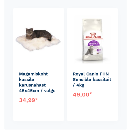
Skip
carousel
Magamiskoht
Royal Canin FHN
kassile
Sensible kassitoit
karusnahast
/ 4kg
45x45cm / valge
49,00
€
34,99
€