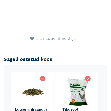
Lisa soovinimekirja
Sageli ostetud koos
Lutserni graanul /
Tibusööt