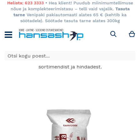
Helista: 623 3333
• Hea klient! Puudub miinimumtellimuse
nõue ja komplekteerimistasu – telli vaid vajalik.
Tasuta
tarne
Venipaki pakiautomaati alates 65 € (kehtib ka
söötadele). Söötade tasuta tarne alates 300kg
M
Otsi
E-poes kuvatavad toodete hinnad kehtivad ainult e-
poes ja võivad erineda Keila ja Tartu poodide
sortimendist ja hindadest.
Skip
to
the
end
of
the
images
gallery