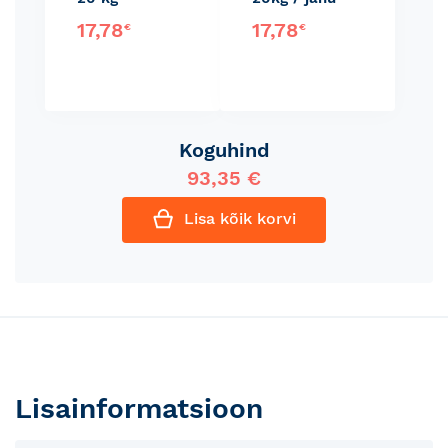
17,78
17,78
€
€
Koguhind
93,35 €
Lisa kõik korvi
Lisainformatsioon