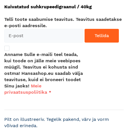
Kuivatatud suhkrupeedigraanul / 40kg
Telli toote saabumise teavitus. Teavitus saadetakse
e-posti aadressile.
Tellida
Anname Sulle e-maili teel teada,
kui toode on jälle meie veebipoes
müügil. Teavitus ei kohusta sind
ostma! Hansashop.eu saadab välja
teavituse, kuid ei broneeri toodet
Sinu jaoks!
Meie
privaatsuspoliitika
Pilt on illustreeriv. Tegelik pakend, värv ja vorm
võivad erineda.