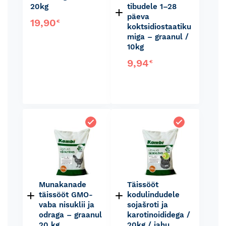
20kg
tibudele 1–28
päeva
19,90
€
koktsidiostaatiku
miga – graanul /
10kg
9,94
€
Munakanade
Täissööt
täissööt GMO-
kodulindudele
vaba nisuklii ja
sojašroti ja
odraga – graanul
karotinoididega /
20 kg
20kg / jahu