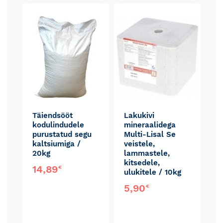
Skip
carousel
Täiendsööt
Lakukivi
kodulindudele
mineraalidega
purustatud segu
Multi-Lisal Se
kaltsiumiga /
veistele,
20kg
lammastele,
kitsedele,
14,89
€
ulukitele / 10kg
5,90
€