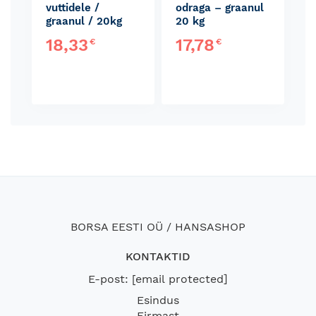
vuttidele /
odraga – graanul
graanul / 20kg
20 kg
18,33
17,78
€
€
BORSA EESTI OÜ / HANSASHOP
KONTAKTID
E-post:
[email protected]
Esindus
Firmast