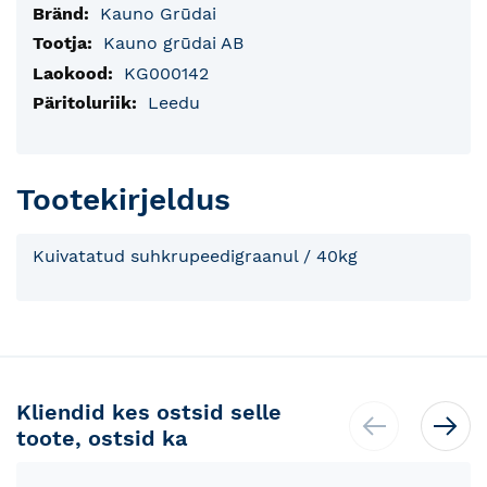
Lisainfo
Kauno Grūdai
Kauno grūdai AB
KG000142
Leedu
Tootekirjeldus
Kuivatatud suhkrupeedigraanul / 40kg
Kliendid kes ostsid selle
toote, ostsid ka