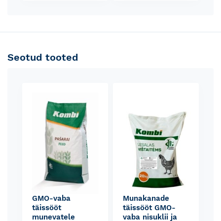
Seotud tooted
Skip
carousel
GMO-vaba
Munakanade
täissööt
täissööt GMO-
munevatele
vaba nisuklii ja