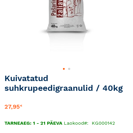
Skip
Kuivatatud
to
suhkrupeedigraanulid / 40kg
the
beginning
of
27,95
€
the
images
gallery
TARNEAEG: 1 - 21 PÄEVA
Laokood
KG000142