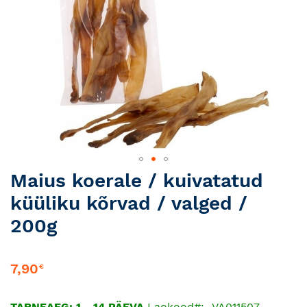
Skip
Maius koerale / kuivatatud
to
küüliku kõrvad / valged /
the
beginning
200g
of
the
images
7,90
€
gallery
TARNEAEG: 1 - 14 PÄEVA
Laokood
VA011507