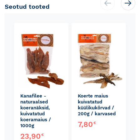
Seotud tooted
Skip
carousel
Kanafilee -
Koerte maius
naturaalsed
kuivatatud
koeranäksid,
küülikukõrvad /
kuivatatud
200g / karvased
koeramaius /
7,80
€
1000g
23,90
€