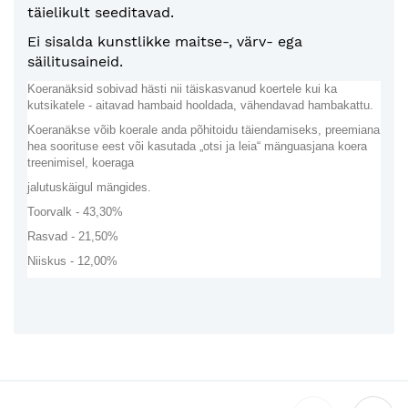
täielikult seeditavad.
Ei sisalda kunstlikke maitse-, värv- ega
säilitusaineid.
Koeranäksid sobivad hästi nii täiskasvanud koertele kui ka
kutsikatele - aitavad hambaid hooldada, vähendavad hambakattu.
Koeranäkse võib koerale anda põhitoidu täiendamiseks, preemiana
hea soorituse eest või kasutada „otsi ja leia“ mänguasjana koera
treenimisel, koeraga
jalutuskäigul mängides.
Toorvalk - 43,30%
Rasvad - 21,50%
Niiskus - 12,00%