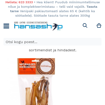
Helista: 623 3333
• Hea klient! Puudub miinimumtellimuse
nõue ja komplekteerimistasu – telli vaid vajalik.
Tasuta
tarne
Venipaki pakiautomaati alates 65 € (kehtib ka
söötadele). Söötade tasuta tarne alates 300kg
M
Otsi
E-poes kuvatavad toodete hinnad kehtivad ainult e-
poes ja võivad erineda Keila ja Tartu poodide
sortimendist ja hindadest.
Skip
to
the
end
of
the
images
gallery