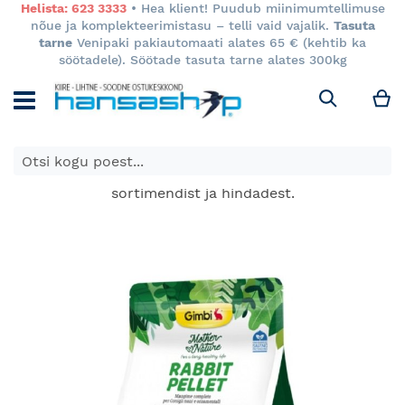
Helista: 623 3333
• Hea klient! Puudub miinimumtellimuse
nõue ja komplekteerimistasu – telli vaid vajalik.
Tasuta
tarne
Venipaki pakiautomaati alates 65 € (kehtib ka
söötadele). Söötade tasuta tarne alates 300kg
M
Otsi
E-poes kuvatavad toodete hinnad kehtivad ainult e-
poes ja võivad erineda Keila ja Tartu poodide
sortimendist ja hindadest.
Skip
to
the
end
of
the
images
gallery