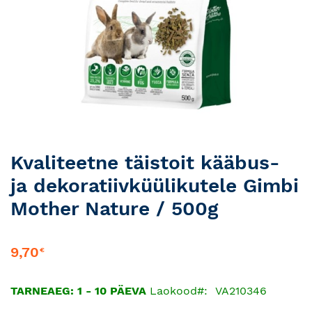
Skip
Kvaliteetne täistoit kääbus-
to
ja dekoratiivküülikutele Gimbi
the
beginning
Mother Nature / 500g
of
the
images
9,70
€
gallery
TARNEAEG: 1 - 10 PÄEVA
Laokood
VA210346