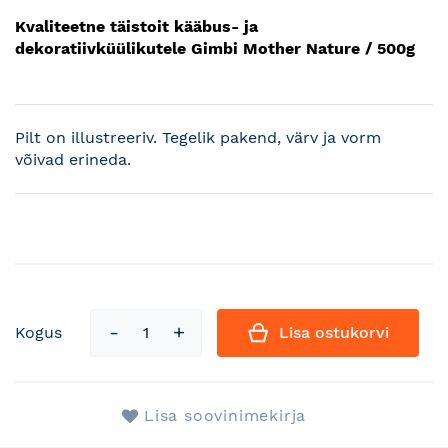
Kvaliteetne täistoit kääbus- ja
dekoratiivküülikutele Gimbi Mother Nature / 500g
Pilt on illustreeriv. Tegelik pakend, värv ja vorm
võivad erineda.
Kogus
Lisa ostukorvi
Lisa soovinimekirja