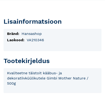
Lisainformatsioon
Lisainfo
Hansashop
VA210346
Tootekirjeldus
Kvaliteetne täistoit kääbus- ja
dekoratiivküülikutele Gimbi Mother Nature /
500g