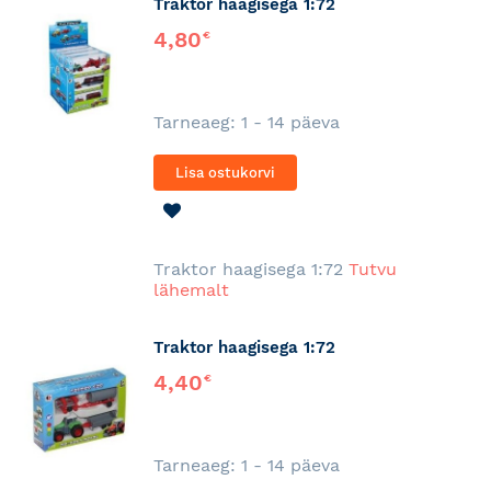
Traktor haagisega 1:72
4,80
€
Tarneaeg: 1 - 14 päeva
Lisa ostukorvi
LISA
SOOVINIMEKIRJA
Traktor haagisega 1:72
Tutvu
lähemalt
Traktor haagisega 1:72
4,40
€
Tarneaeg: 1 - 14 päeva