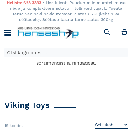
Helista: 623 3333
• Hea klient! Puudub miinimumtellimuse
nõue ja komplekteerimistasu – telli vaid vajalik.
Tasuta
tarne
Venipaki pakiautomaati alates 65 € (kehtib ka
söötadele). Söötade tasuta tarne alates 300kg
M
Otsi
E-poes kuvatavad toodete hinnad kehtivad ainult e-
poes ja võivad erineda Keila ja Tartu poodide
sortimendist ja hindadest.
Viking Toys
18
toodet