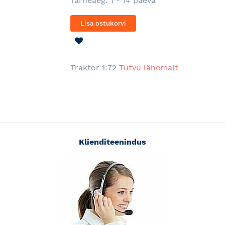
Tarneaeg: 1 - 14 päeva
Lisa ostukorvi
LISA
SOOVINIMEKIRJA
Traktor 1:72
Tutvu lähemalt
Klienditeenindus