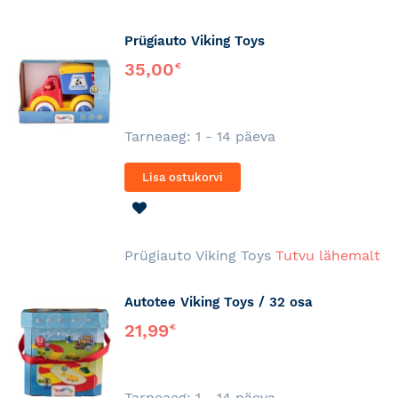
Prügiauto Viking Toys
35,00
€
Tarneaeg: 1 - 14 päeva
Lisa ostukorvi
LISA
SOOVINIMEKIRJA
Prügiauto Viking Toys
Tutvu lähemalt
Autotee Viking Toys / 32 osa
21,99
€
Tarneaeg: 1 - 14 päeva