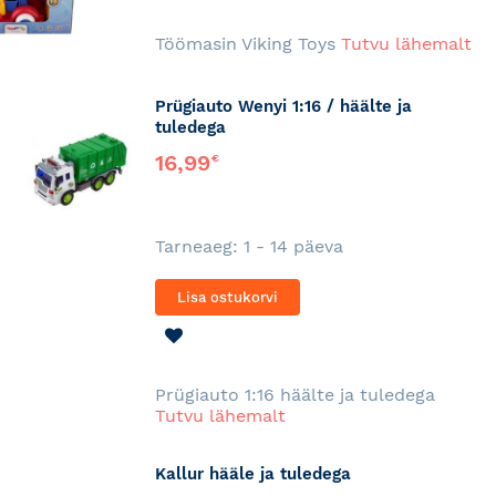
SOOVINIMEKIRJA
Töömasin Viking Toys
Tutvu lähemalt
Prügiauto Wenyi 1:16 / häälte ja
tuledega
16,99
€
Tarneaeg: 1 - 14 päeva
Lisa ostukorvi
LISA
SOOVINIMEKIRJA
Prügiauto 1:16 häälte ja tuledega
Tutvu lähemalt
Kallur hääle ja tuledega