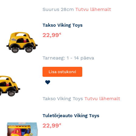
SOOVINIMEKIRJA
Suurus 28cm
Tutvu lähemalt
Takso Viking Toys
22,99
€
Tarneaeg: 1 - 14 päeva
Lisa ostukorvi
LISA
SOOVINIMEKIRJA
Takso Viking Toys
Tutvu lähemalt
Tuletõrjeauto Viking Toys
22,99
€