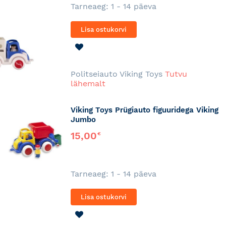
Tarneaeg: 1 - 14 päeva
Lisa ostukorvi
LISA
SOOVINIMEKIRJA
Politseiauto Viking Toys
Tutvu
lähemalt
Viking Toys Prügiauto figuuridega Viking
Jumbo
15,00
€
Tarneaeg: 1 - 14 päeva
Lisa ostukorvi
LISA