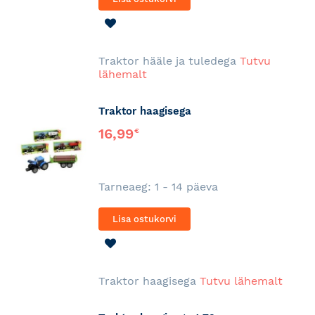
LISA
SOOVINIMEKIRJA
Traktor hääle ja tuledega
Tutvu
lähemalt
Traktor haagisega
16,99
€
Tarneaeg: 1 - 14 päeva
Lisa ostukorvi
LISA
SOOVINIMEKIRJA
Traktor haagisega
Tutvu lähemalt