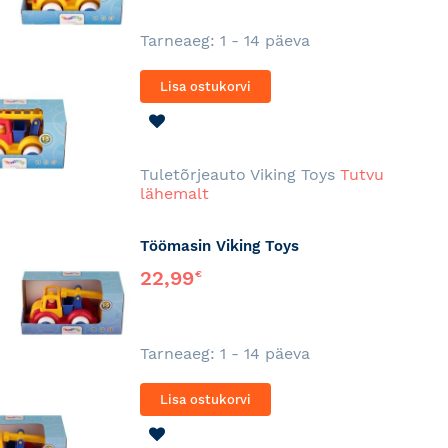
Tarneaeg: 1 - 14 päeva
Lisa ostukorvi
LISA
SOOVINIMEKIRJA
Tuletõrjeauto Viking Toys
Tutvu
lähemalt
Töömasin Viking Toys
22,99
€
Tarneaeg: 1 - 14 päeva
Lisa ostukorvi
LISA