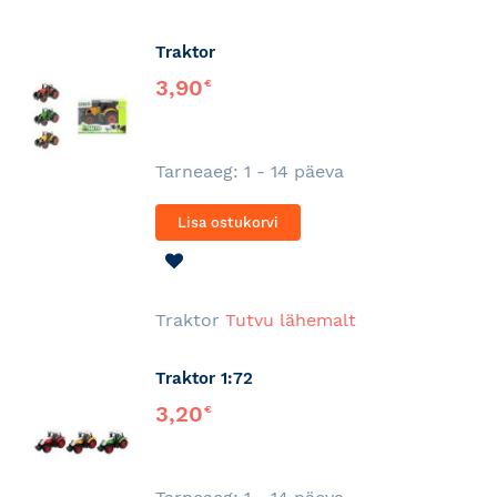
Traktor
3,90
€
Tarneaeg: 1 - 14 päeva
Lisa ostukorvi
LISA
SOOVINIMEKIRJA
Traktor
Tutvu lähemalt
Traktor 1:72
3,20
€