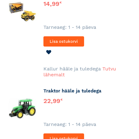
14,99
€
Tarneaeg: 1 - 14 päeva
Lisa ostukorvi
LISA
SOOVINIMEKIRJA
Kallur hääle ja tuledega
Tutvu
lähemalt
Traktor hääle ja tuledega
22,99
€
Tarneaeg: 1 - 14 päeva
Lisa ostukorvi