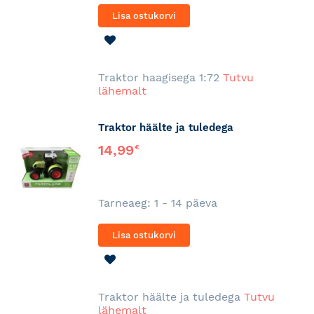
Lisa ostukorvi
LISA
SOOVINIMEKIRJA
Traktor haagisega 1:72
Tutvu
lähemalt
Traktor häälte ja tuledega
14,99
€
Tarneaeg: 1 - 14 päeva
Lisa ostukorvi
LISA
SOOVINIMEKIRJA
Traktor häälte ja tuledega
Tutvu
lähemalt