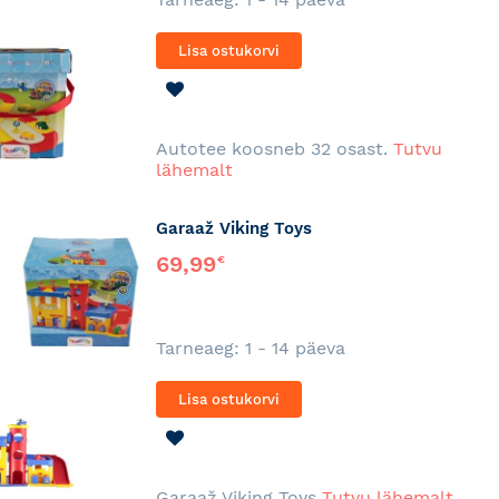
Lisa ostukorvi
LISA
SOOVINIMEKIRJA
Autotee koosneb 32 osast.
Tutvu
lähemalt
Garaaž Viking Toys
69,99
€
Tarneaeg: 1 - 14 päeva
Lisa ostukorvi
LISA
SOOVINIMEKIRJA
Garaaž Viking Toys
Tutvu lähemalt