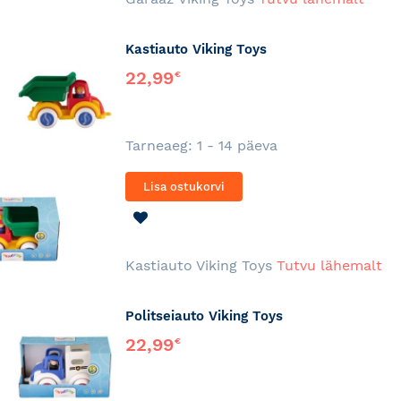
Kastiauto Viking Toys
22,99
€
Tarneaeg: 1 - 14 päeva
Lisa ostukorvi
LISA
SOOVINIMEKIRJA
Kastiauto Viking Toys
Tutvu lähemalt
Politseiauto Viking Toys
22,99
€