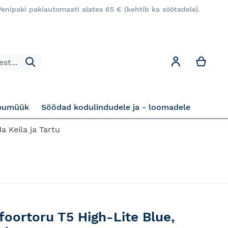
enipaki pakiautomaati alates 65 € (kehtib ka söötadele).
Minu
Minu konto
Otsi
pumüük
Söödad kodulindudele ja - loomadele
a Keila ja Tartu
oortoru T5 High-Lite Blue,