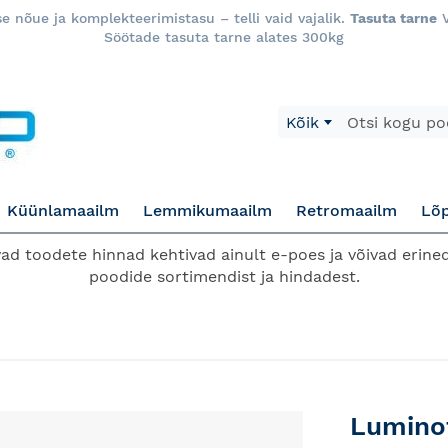
 nõue ja komplekteerimistasu – telli vaid vajalik.
Tasuta tarne
V
Söötade tasuta tarne alates 300kg
Otsi
Kõik
Küünlamaailm
Lemmikumaailm
Retromaailm
Lõ
d toodete hinnad kehtivad ainult e-poes ja võivad erined
poodide sortimendist ja hindadest.
Luminof