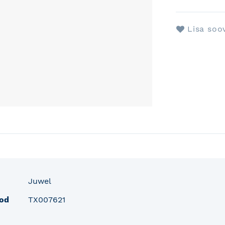
Lisa soo
fo
Juwel
od
TX007621