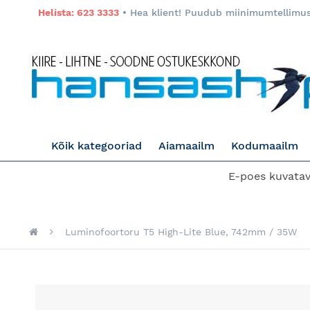
Helista: 623 3333
• Hea klient! Puudub miinimumtellimuse
Kõik kategooriad
Aiamaailm
Kodumaailm
E-poes kuvatava
Luminofoortoru T5 High-Lite Blue, 742mm / 35W
Skip
to