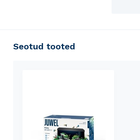
Seotud tooted
Skip
carousel