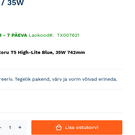
/ 35W
1 - 7 PÄEVA
Laokood
TX007621
oru T5 High-Lite Blue, 35W 742mm
treeriv. Tegelik pakend, värv ja vorm võivad erineda.
Lisa ostukorvi