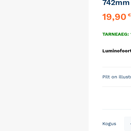
742mm 
19,90
€
TARNEAEG: 
Luminofoort
Pilt on illus
Kogus