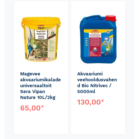
Skip
carousel
Magevee
Akvaariumi
akvaariumikalade
veehooldusvahen
universaaltoit
d Bio Nitrivec /
Sera Vipan
5000ml
Nature 10L/2kg
130,00
€
65,00
€