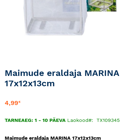
Skip
Maimude eraldaja MARINA
to
17x12x13cm
the
beginning
of
4,99
€
the
images
gallery
TARNEAEG: 1 - 10 PÄEVA
Laokood
TX109345
Maimude eraldaja MARINA 17x12x13cm