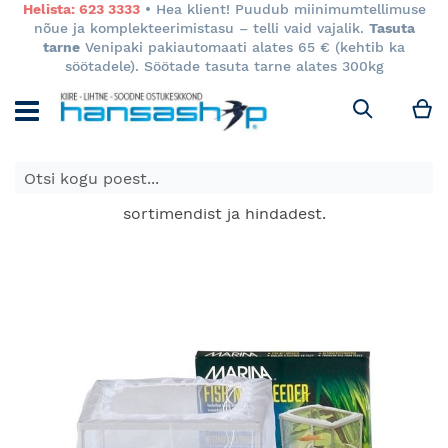
Helista: 623 3333
• Hea klient! Puudub miinimumtellimuse
nõue ja komplekteerimistasu – telli vaid vajalik.
Tasuta
tarne
Venipaki pakiautomaati alates 65 € (kehtib ka
söötadele). Söötade tasuta tarne alates 300kg
M
Otsi
E-poes kuvatavad toodete hinnad kehtivad ainult e-
poes ja võivad erineda Keila ja Tartu poodide
sortimendist ja hindadest.
Skip
to
the
end
of
the
images
gallery