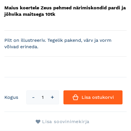
Maius koertele Zeus pehmed närimiskondid pardi ja
jõhvika maitsega 10tk
Pilt on illustreeriv. Tegelik pakend, värv ja vorm
võivad erineda.
Kogus
Lisa ostukorvi
Lisa soovinimekirja