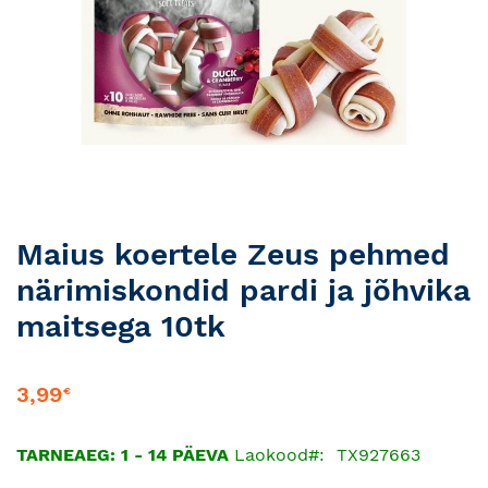
Skip
Maius koertele Zeus pehmed
to
närimiskondid pardi ja jõhvika
the
beginning
maitsega 10tk
of
the
images
3,99
€
gallery
TARNEAEG: 1 - 14 PÄEVA
Laokood
TX927663