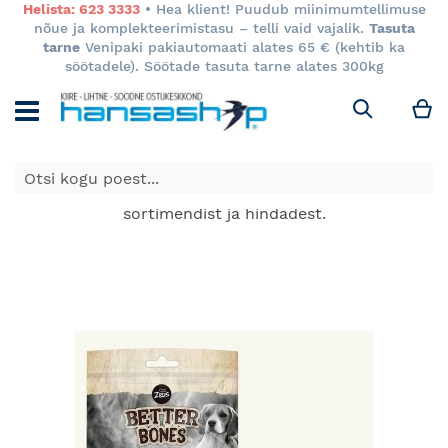
Helista: 623 3333
• Hea klient! Puudub miinimumtellimuse
nõue ja komplekteerimistasu – telli vaid vajalik.
Tasuta
tarne
Venipaki pakiautomaati alates 65 € (kehtib ka
söötadele). Söötade tasuta tarne alates 300kg
M
Otsi
E-poes kuvatavad toodete hinnad kehtivad ainult e-
poes ja võivad erineda Keila ja Tartu poodide
sortimendist ja hindadest.
Skip
to
the
end
of
the
images
gallery