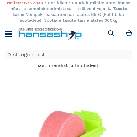
Helista: 623 3333
• Hea klient! Puudub miinimumtellimuse
nõue ja komplekteerimistasu – telli vaid vajalik.
Tasuta
tarne
Venipaki pakiautomaati alates 65 € (kehtib ka
söötadele). Söötade tasuta tarne alates 300kg
M
Otsi
E-poes kuvatavad toodete hinnad kehtivad ainult e-
poes ja võivad erineda Keila ja Tartu poodide
sortimendist ja hindadest.
Skip
to
the
end
of
the
images
gallery