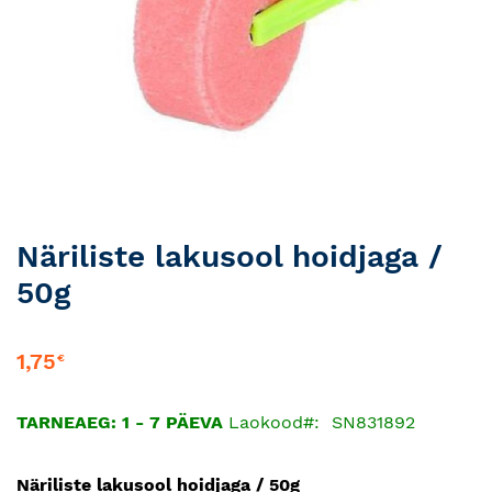
Skip
Näriliste lakusool hoidjaga /
to
50g
the
beginning
of
1,75
€
the
images
gallery
TARNEAEG: 1 - 7 PÄEVA
Laokood
SN831892
Näriliste lakusool hoidjaga / 50g