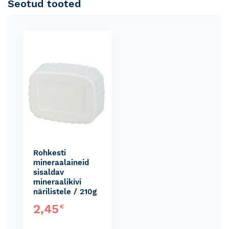
Seotud tooted
Skip
carousel
Rohkesti
mineraalaineid
sisaldav
mineraalikivi
närilistele / 210g
2,45
€