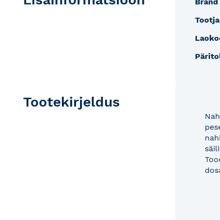
Bränd
Tootja
Laoko
Pärito
Tootekirjeldus
Nah
pese
nahk
säi
Too
dos