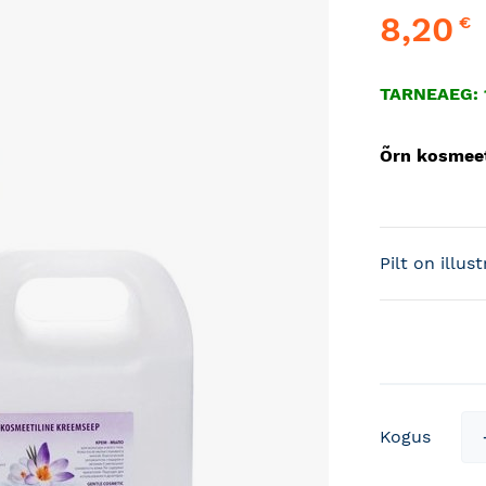
8,20
€
TARNEAEG: 1
Õrn kosmeet
Pilt on illus
Kogus