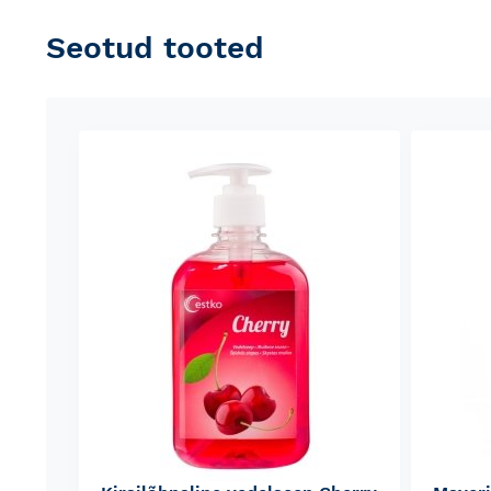
Seotud tooted
Skip
carousel