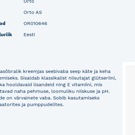
Orto
Orto AS
od
OR010646
luriik
Eesti
asõbralik kreemjas seebivaba seep käte ja keha
miseks. Sisaldab klassikalist niisutajat glütseriini,
a hooldavaid lisandeid ning E vitamiini, mis
litavad naha pehmuse, loomuliku niiskuse ja pH.
de on värvainete vaba. Sobib kasutamiseks
aatorites ja pumppudelites.