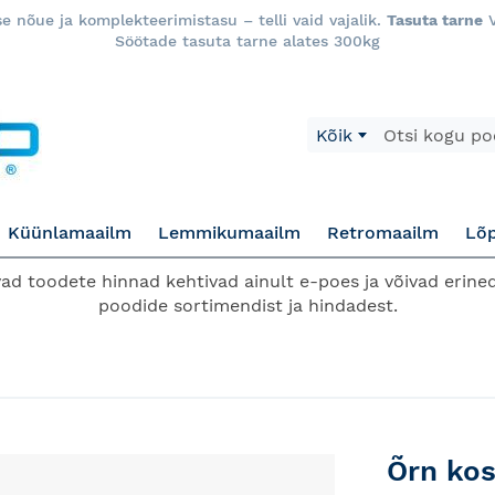
 nõue ja komplekteerimistasu – telli vaid vajalik.
Tasuta tarne
V
Söötade tasuta tarne alates 300kg
Otsi
Kõik
Küünlamaailm
Lemmikumaailm
Retromaailm
Lõ
d toodete hinnad kehtivad ainult e-poes ja võivad erined
poodide sortimendist ja hindadest.
Õrn kos