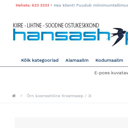
Helista: 623 3333
• Hea klient! Puudub miinimumtellimuse
Kõik kategooriad
Aiamaailm
Kodumaailm
E-poes kuvatava
Õrn kosmeetiline Kreemseep / 3l
Skip
to