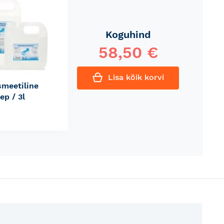
Koguhind
58,50 €
Lisa kõik korvi
smeetiline
ep / 3l