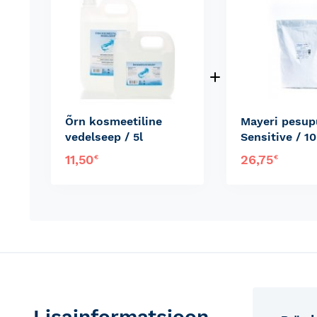
Õrn kosmeetiline
Mayeri pesup
vedelseep / 5l
Sensitive / 1
11,50
26,75
€
€
Lisainformatsioon
Lisain