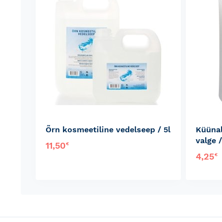
Õrn kosmeetiline vedelseep / 5l
Küünal
valge /
11,50
€
4,25
€