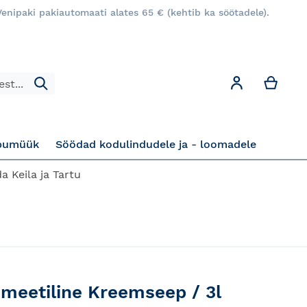
enipaki pakiautomaati alates 65 € (kehtib ka söötadele).
Minu
Minu konto
Otsi
pumüük
Söödad kodulindudele ja - loomadele
a Keila ja Tartu
meetiline Kreemseep / 3l