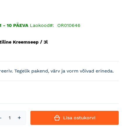
 - 10 PÄEVA
Laokood
OR010646
iline Kreemseep / 3l
treeriv. Tegelik pakend, värv ja vorm võivad erineda.
Lisa ostukorvi