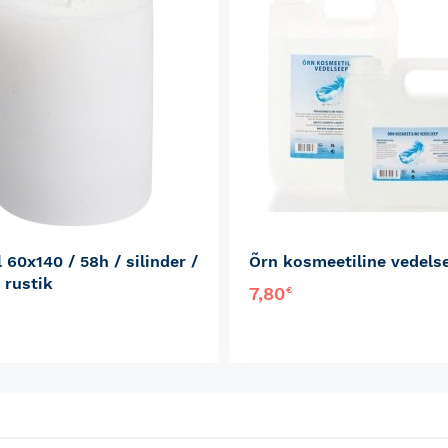
 60x140 / 58h / silinder /
Õrn kosmeetiline vedelse
 rustik
7,80
€