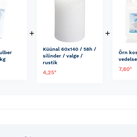
Küünal 60x140 / 58h /
ulber
Õrn ko
silinder / valge /
0kg
vedelse
rustik
7,80
€
4,25
€
fo