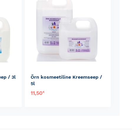
ep / 3l
Õrn kosmeetiline Kreemseep /
5l
11,50
€