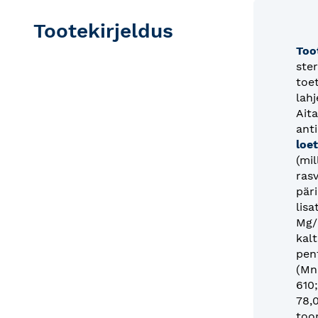
Tootekirjeldus
Too
ster
toe
lah
Ait
ant
loe
(mil
ras
pär
lisa
Mg/
kalt
pen
(Mn:
610;
78,0
too