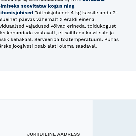
bimiseks soovitatav kogus ning
vitamisjuhised
Toitmisjuhend: 4 kg kassile anda 2-
isueinet päevas vähemalt 2 eraldi einena.
ividuaalsed vajadused võivad erineda, toidukogust
ks kohandada vastavalt, et säilitada kassi sale ja
vislik kehakaal. Serveerida toatemperatuuril. Puhas
ärske joogivesi peab alati olema saadaval.
JURIIDILINE AADRESS