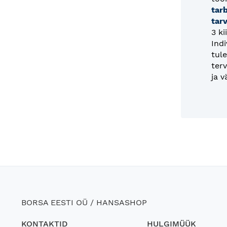
tar
tar
3 ki
Ind
tule
ter
ja v
BORSA EESTI OÜ / HANSASHOP
KONTAKTID
HULGIMÜÜK