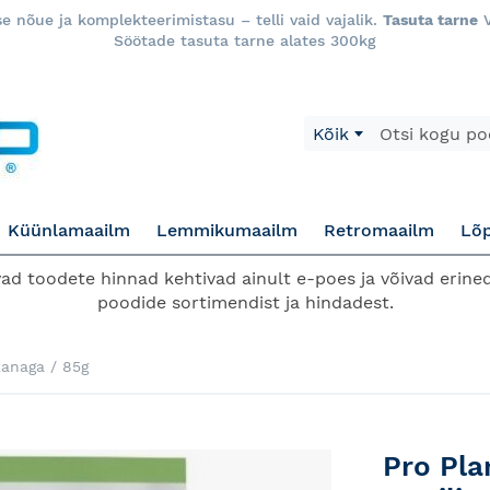
 nõue ja komplekteerimistasu – telli vaid vajalik.
Tasuta tarne
V
Söötade tasuta tarne alates 300kg
Otsi
Kõik
Küünlamaailm
Lemmikumaailm
Retromaailm
Lõ
d toodete hinnad kehtivad ainult e-poes ja võivad erined
poodide sortimendist ja hindadest.
kanaga / 85g
Pro Pla