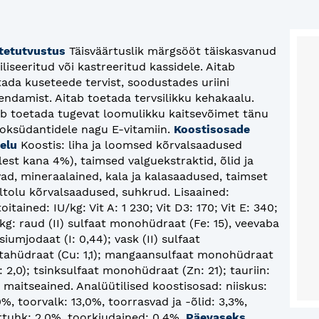
tetutvustus
Täisväärtuslik märgsööt täiskasvanud
iliseeritud või kastreeritud kassidele. Aitab
tada kuseteede tervist, soodustades uriini
jendamist. Aitab toetada tervsilikku kehakaalu.
ab toetada tugevat loomulikku kaitsevõimet tänu
ioksüdantidele nagu E-vitamiin.
Koostisosade
telu
Koostis: liha ja loomsed kõrvalsaadused
lest kana 4%), taimsed valguekstraktid, õlid ja
vad, mineraalained, kala ja kalasaadused, taimset
iltolu kõrvalsaadused, suhkrud. Lisaained:
toitained: IU/kg: Vit A: 1 230; Vit D3: 170; Vit E: 340;
kg: raud (II) sulfaat monohüdraat (Fe: 15), veevaba
siumjodaat (I: 0,44); vask (II) sulfaat
tahüdraat (Cu: 1,1); mangaansulfaat monohüdraat
 2,0); tsinksulfaat monohüdraat (Zn: 21); tauriin:
 maitseained. Analüütilised koostisosad: niiskus:
%, toorvalk: 13,0%, toorrasvad ja -õlid: 3,3%,
rtuhk: 2,0%, toorkiudained: 0,4%.
Päevaseks