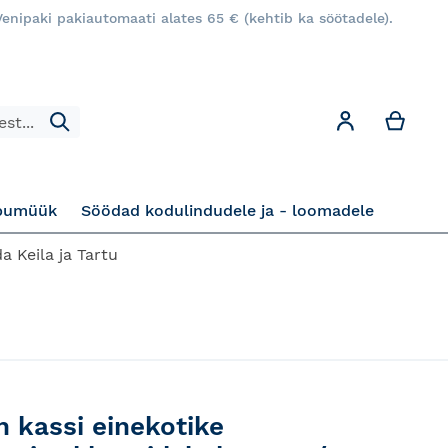
enipaki pakiautomaati alates 65 € (kehtib ka söötadele).
Minu
Minu konto
Otsi
pumüük
Söödad kodulindudele ja - loomadele
a Keila ja Tartu
n kassi einekotike