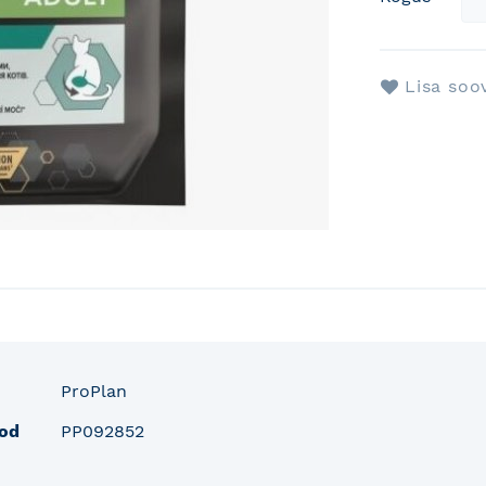
Lisa soo
fo
ProPlan
od
PP092852