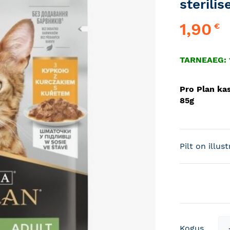
sterili
1,90
€
TARNEAEG: 1
Pro Plan kas
85g
Pilt on illus
Kogus