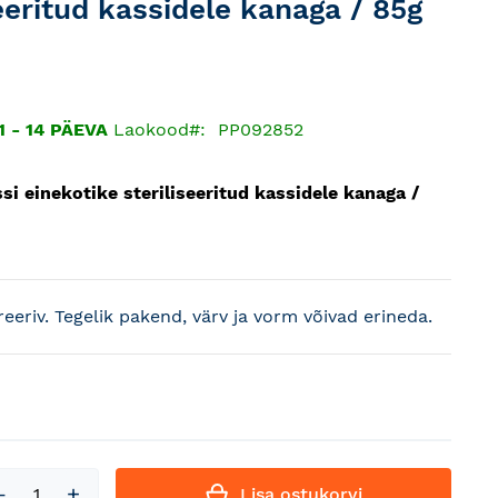
seeritud kassidele kanaga / 85g
 - 14 PÄEVA
Laokood
PP092852
si einekotike steriliseeritud kassidele kanaga /
treeriv. Tegelik pakend, värv ja vorm võivad erineda.
Lisa ostukorvi