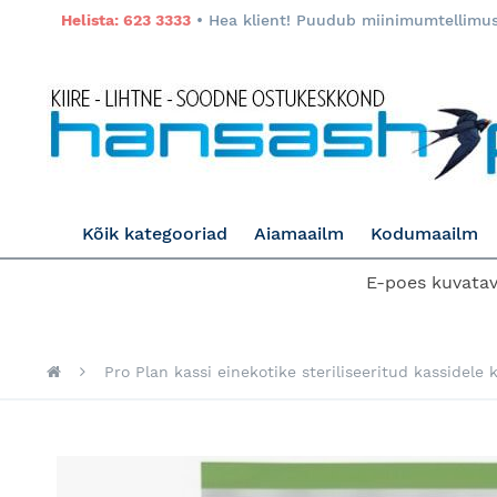
Helista: 623 3333
• Hea klient! Puudub miinimumtellimuse
Kõik kategooriad
Aiamaailm
Kodumaailm
E-poes kuvatava
Pro Plan kassi einekotike steriliseeritud kassidele 
Skip
to