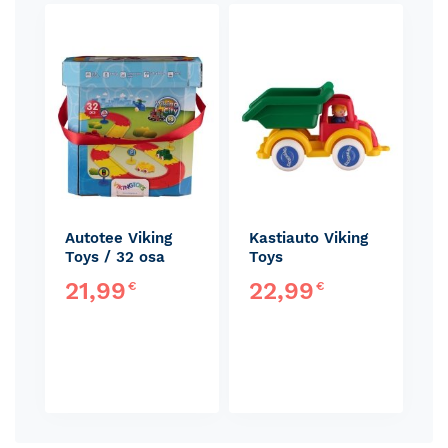
Skip
carousel
Autotee Viking
Kastiauto Viking
Toys / 32 osa
Toys
21,99
22,99
€
€