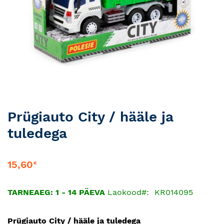
Skip
Prügiauto City / hääle ja
to
tuledega
the
beginning
of
15,60
€
the
images
gallery
TARNEAEG: 1 - 14 PÄEVA
Laokood
KR014095
Prügiauto City / hääle ja tuledega