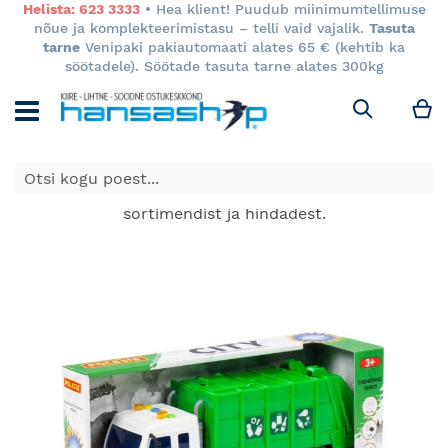
Helista: 623 3333
• Hea klient! Puudub miinimumtellimuse
nõue ja komplekteerimistasu – telli vaid vajalik.
Tasuta
tarne
Venipaki pakiautomaati alates 65 € (kehtib ka
söötadele). Söötade tasuta tarne alates 300kg
M
Otsi
E-poes kuvatavad toodete hinnad kehtivad ainult e-
poes ja võivad erineda Keila ja Tartu poodide
sortimendist ja hindadest.
Skip
to
the
end
of
the
images
gallery