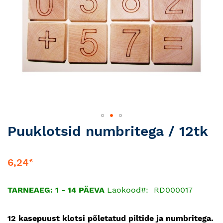
Skip
Puuklotsid numbritega / 12tk
to
the
beginning
6,24
€
of
the
TARNEAEG: 1 - 14 PÄEVA
Laokood
RD000017
images
gallery
12 kasepuust klotsi põletatud piltide ja numbritega.