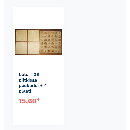
Skip
carousel
Loto - 36
piltidega
puuklotsi + 4
plaati
15,60
€