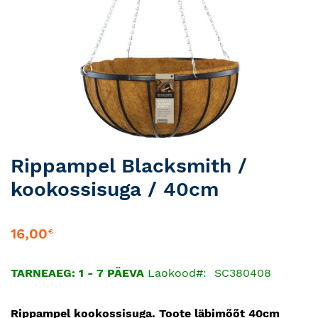
Skip
Rippampel Blacksmith /
to
kookossisuga / 40cm
the
beginning
of
16,00
€
the
images
gallery
TARNEAEG: 1 - 7 PÄEVA
Laokood
SC380408
Rippampel kookossisuga. Toote läbimõõt 40cm