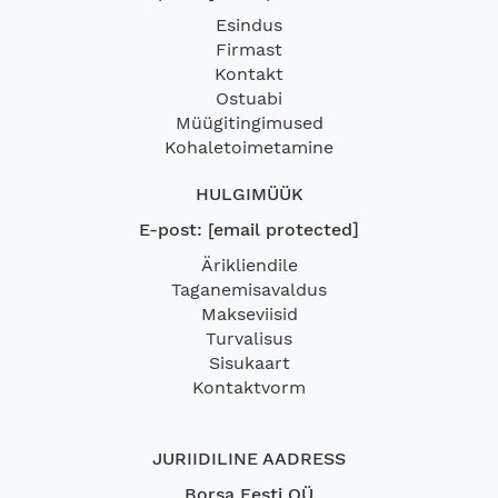
Esindus
Firmast
Kontakt
Ostuabi
Müügitingimused
Kohaletoimetamine
HULGIMÜÜK
E-post:
[email protected]
Ärikliendile
Taganemisavaldus
Makseviisid
Turvalisus
Sisukaart
Kontaktvorm
JURIIDILINE AADRESS
Borsa Eesti OÜ