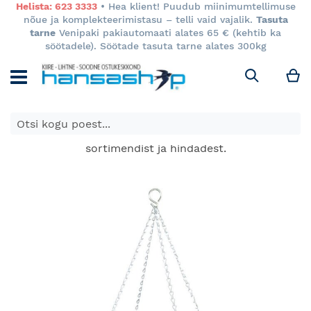
Helista: 623 3333
• Hea klient! Puudub miinimumtellimuse
nõue ja komplekteerimistasu – telli vaid vajalik.
Tasuta
tarne
Venipaki pakiautomaati alates 65 € (kehtib ka
söötadele). Söötade tasuta tarne alates 300kg
M
Otsi
E-poes kuvatavad toodete hinnad kehtivad ainult e-
poes ja võivad erineda Keila ja Tartu poodide
sortimendist ja hindadest.
Skip
to
the
end
of
the
images
gallery