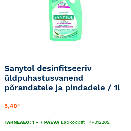
Skip
Sanytol desinfitseeriv
to
üldpuhastusvanend
the
beginning
põrandatele ja pindadele / 1l
of
the
images
5,40
€
gallery
TARNEAEG: 1 - 7 PÄEVA
Laokood
KP312202