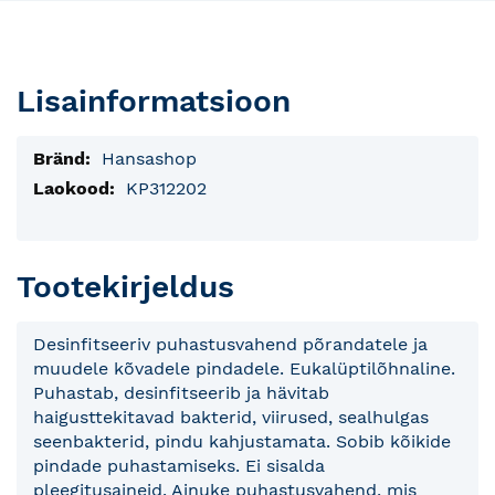
Lisainformatsioon
Lisainfo
Hansashop
KP312202
Tootekirjeldus
Desinfitseeriv puhastusvahend põrandatele ja
muudele kõvadele pindadele. Eukalüptilõhnaline.
Puhastab, desinfitseerib ja hävitab
haigusttekitavad bakterid, viirused, sealhulgas
seenbakterid, pindu kahjustamata. Sobib kõikide
pindade puhastamiseks. Ei sisalda
pleegitusaineid. Ainuke puhastusvahend, mis