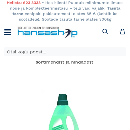
Helista: 623 3333
• Hea klient! Puudub miinimumtellimuse
nõue ja komplekteerimistasu – telli vaid vajalik.
Tasuta
tarne
Venipaki pakiautomaati alates 65 € (kehtib ka
söötadele). Söötade tasuta tarne alates 300kg
M
Otsi
E-poes kuvatavad toodete hinnad kehtivad ainult e-
poes ja võivad erineda Keila ja Tartu poodide
sortimendist ja hindadest.
Skip
to
the
end
of
the
images
gallery