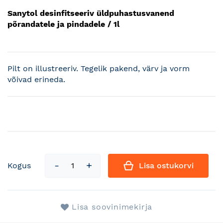
Sanytol desinfitseeriv üldpuhastusvanend
põrandatele ja pindadele / 1l
Pilt on illustreeriv. Tegelik pakend, värv ja vorm
võivad erineda.
Kogus
Lisa ostukorvi
Lisa soovinimekirja