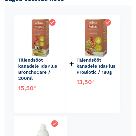
Täiendsööt
Täiendsööt
kanadele IdaPlus
kanadele IdaPlus
BronchoCare /
ProBiotic / 180g
200ml
13,50
€
15,50
€