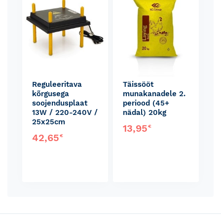
Reguleeritava
Täissööt
kõrgusega
munakanadele 2.
soojendusplaat
periood (45+
13W / 220-240V /
nädal) 20kg
25x25cm
13,95
€
42,65
€