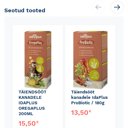
Seotud tooted
Skip
carousel
TÄIENDSÖÖT
Täiendsööt
KANADELE
kanadele IdaPlus
IDAPLUS
ProBiotic / 180g
OREGAPLUS
13,50
€
200ML
15,50
€