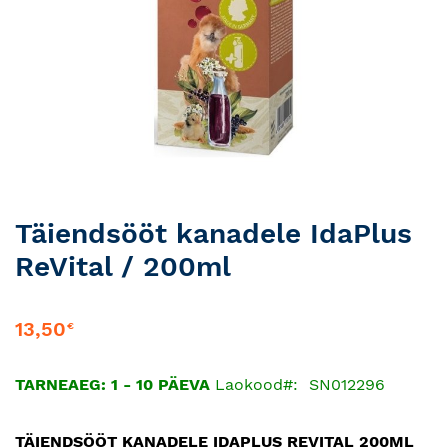
Skip
Täiendsööt kanadele IdaPlus
to
ReVital / 200ml
the
beginning
of
13,50
€
the
images
gallery
TARNEAEG: 1 - 10 PÄEVA
Laokood
SN012296
TÄIENDSÖÖT KANADELE IDAPLUS REVITAL 200ML