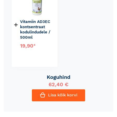
Vitamiin AD3EC
kontsentraat
kodulindudele /
500ml
19,90
€
Koguhind
62,40 €
Lisa kõik korvi