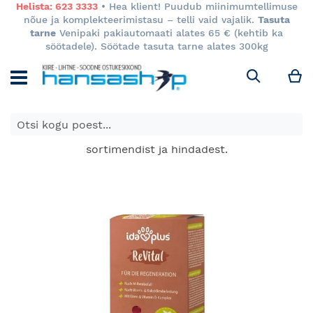
Helista: 623 3333
• Hea klient! Puudub miinimumtellimuse
nõue ja komplekteerimistasu – telli vaid vajalik.
Tasuta
tarne
Venipaki pakiautomaati alates 65 € (kehtib ka
söötadele). Söötade tasuta tarne alates 300kg
M
Otsi
E-poes kuvatavad toodete hinnad kehtivad ainult e-
poes ja võivad erineda Keila ja Tartu poodide
sortimendist ja hindadest.
Skip
to
the
end
of
the
images
gallery