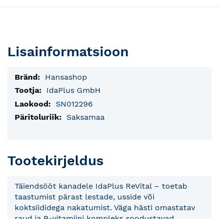
Lisainformatsioon
Lisainfo
Hansashop
IdaPlus GmbH
SN012296
Saksamaa
Tootekirjeldus
Täiendsööt kanadele IdaPlus ReVital – toetab
taastumist pärast lestade, usside või
koktsiididega nakatumist. Väga hästi omastatav
raud ja B-vitamiini kompleks soodustavad