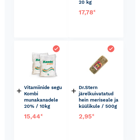
20 kg
17,78
€
Vitamiinide segu
Dr.Stern
Kombi
järelkuivatatud
munakanadele
hein meriseale ja
20% / 10kg
küülikule / 500g
15,44
2,95
€
€