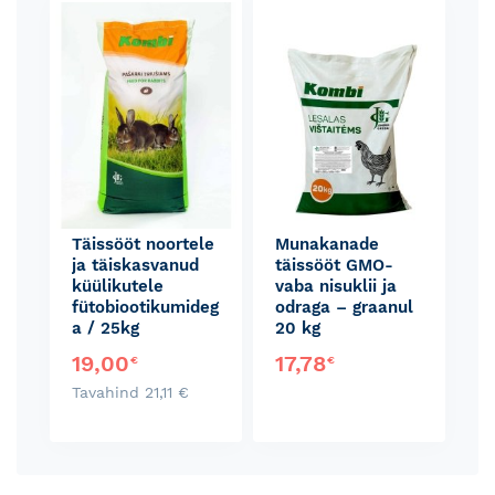
Skip
carousel
Täissööt noortele
Munakanade
ja täiskasvanud
täissööt GMO-
küülikutele
vaba nisuklii ja
fütobiootikumideg
odraga – graanul
a / 25kg
20 kg
Special
19,00
17,78
€
€
Price
Tavahind
21,11
€