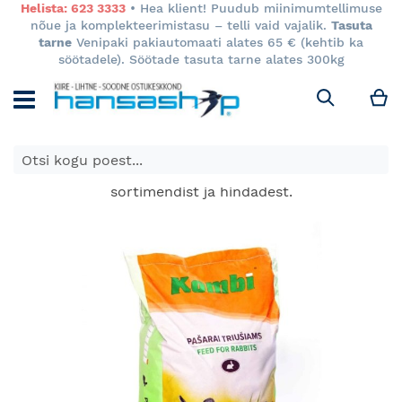
Helista: 623 3333
• Hea klient! Puudub miinimumtellimuse
nõue ja komplekteerimistasu – telli vaid vajalik.
Tasuta
tarne
Venipaki pakiautomaati alates 65 € (kehtib ka
söötadele). Söötade tasuta tarne alates 300kg
M
Otsi
E-poes kuvatavad toodete hinnad kehtivad ainult e-
poes ja võivad erineda Keila ja Tartu poodide
sortimendist ja hindadest.
Skip
to
the
end
of
the
images
gallery