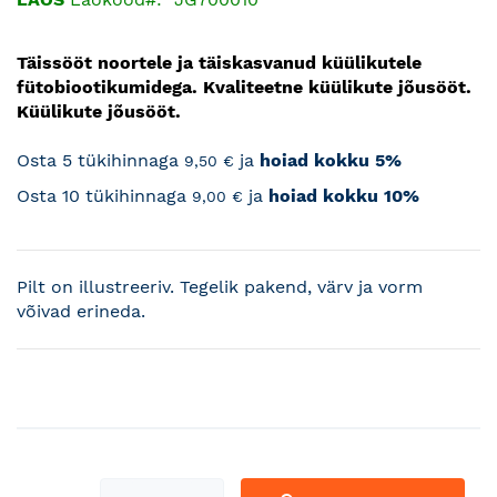
Täissööt noortele ja täiskasvanud küülikutele
fütobiootikumidega. Kvaliteetne küülikute jõusööt.
Küülikute jõusööt.
Osta 5 tükihinnaga
ja
hoiad kokku
5
%
9,50 €
Osta 10 tükihinnaga
ja
hoiad kokku
10
%
9,00 €
Pilt on illustreeriv. Tegelik pakend, värv ja vorm
võivad erineda.