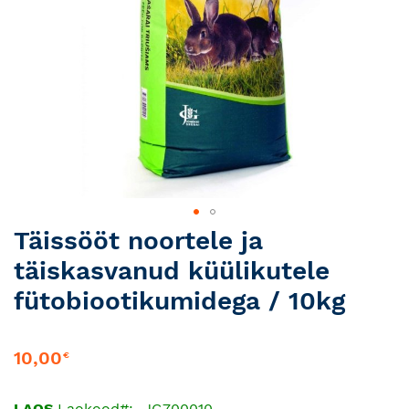
Skip
Täissööt noortele ja
to
täiskasvanud küülikutele
the
beginning
fütobiootikumidega / 10kg
of
the
images
10,00
€
gallery
LAOS
Laokood
JG700010