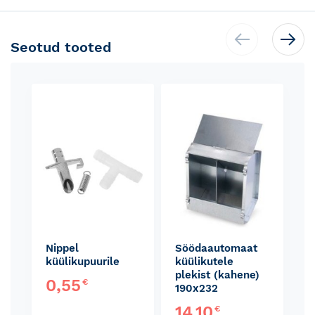
Seotud tooted
Skip
carousel
Nippel
Söödaautomaat
küülikupuurile
küülikutele
plekist (kahene)
0,55
€
190x232
14,10
€