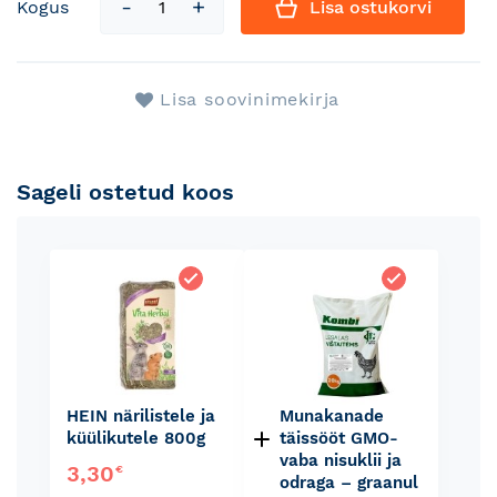
Kogus
Lisa ostukorvi
Lisa soovinimekirja
Sageli ostetud koos
HEIN närilistele ja
Munakanade
küülikutele 800g
täissööt GMO-
vaba nisuklii ja
3,30
€
odraga – graanul