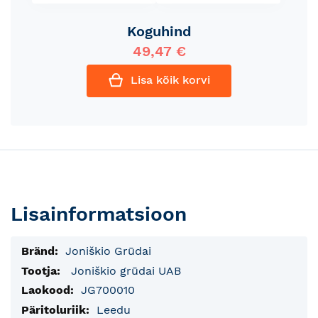
Koguhind
49,47 €
Lisa kõik korvi
Lisainformatsioon
Lisainfo
Joniškio Grūdai
Joniškio grūdai UAB
JG700010
Leedu