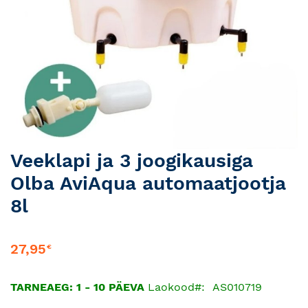
Skip
Veeklapi ja 3 joogikausiga
to
Olba AviAqua automaatjootja
the
beginning
8l
of
the
images
27,95
€
gallery
TARNEAEG: 1 - 10 PÄEVA
Laokood
AS010719