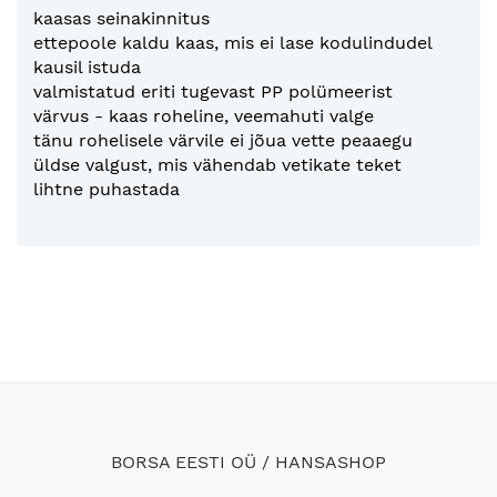
kaasas seinakinnitus
ettepoole kaldu kaas, mis ei lase kodulindudel
kausil istuda
valmistatud eriti tugevast PP polümeerist
värvus - kaas roheline, veemahuti valge
tänu rohelisele värvile ei jõua vette peaaegu
üldse valgust, mis vähendab vetikate teket
lihtne puhastada
BORSA EESTI OÜ / HANSASHOP