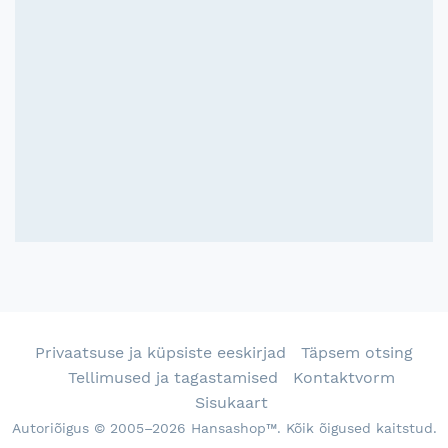
Privaatsuse ja küpsiste eeskirjad
Täpsem otsing
Tellimused ja tagastamised
Kontaktvorm
Sisukaart
Autoriõigus © 2005–2026 Hansashop™. Kõik õigused kaitstud.