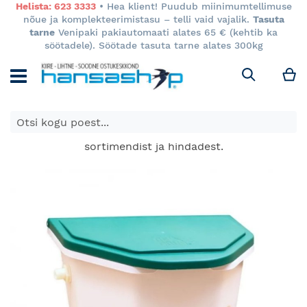
Helista: 623 3333
• Hea klient! Puudub miinimumtellimuse
nõue ja komplekteerimistasu – telli vaid vajalik.
Tasuta
tarne
Venipaki pakiautomaati alates 65 € (kehtib ka
söötadele). Söötade tasuta tarne alates 300kg
M
Otsi
E-poes kuvatavad toodete hinnad kehtivad ainult e-
poes ja võivad erineda Keila ja Tartu poodide
sortimendist ja hindadest.
Skip
to
the
end
of
the
images
gallery