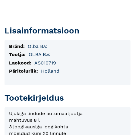
Lisainformatsioon
Lisainfo
Olba B.V.
OLBA B.V.
AS010719
Holland
Tootekirjeldus
Ujukiga lindude automaatjootja
mahtuvus 8 l
3 joogikausiga joogikohta
mõeldud kuni 20 linnule