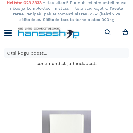
Helista: 623 3333
• Hea klient! Puudub miinimumtellimuse
nõue ja komplekteerimistasu – telli vaid vajalik.
Tasuta
tarne
Venipaki pakiautomaati alates 65 € (kehtib ka
söötadele). Söötade tasuta tarne alates 300kg
M
Otsi
E-poes kuvatavad toodete hinnad kehtivad ainult e-
poes ja võivad erineda Keila ja Tartu poodide
sortimendist ja hindadest.
Skip
to
the
end
of
the
images
gallery