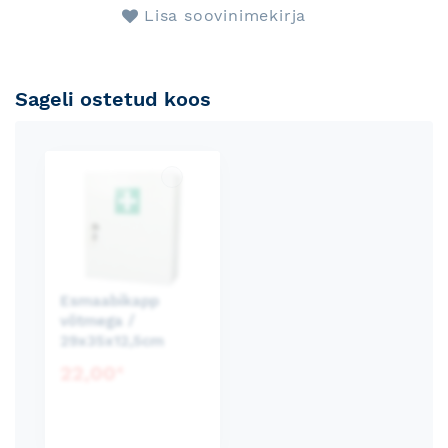
Lisa soovinimekirja
Sageli ostetud koos
Esmaabikapp
võtmega /
29x35x12,5cm
22,00
€