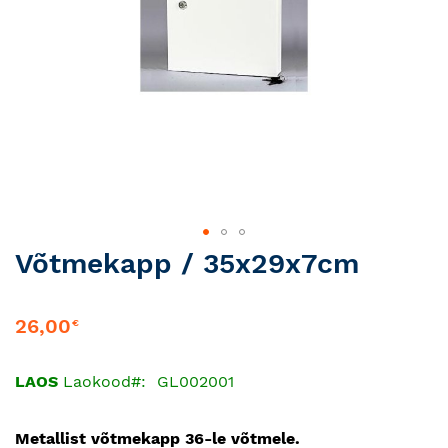
Skip
Võtmekapp / 35x29x7cm
to
the
beginning
26,00
€
of
the
LAOS
Laokood
GL002001
images
gallery
Metallist võtmekapp 36-le võtmele.