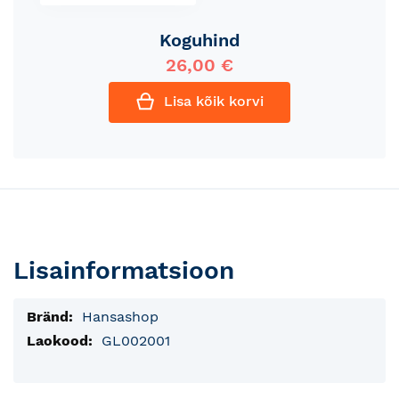
Koguhind
26,00 €
Lisa kõik korvi
Lisainformatsioon
Lisainfo
Hansashop
GL002001