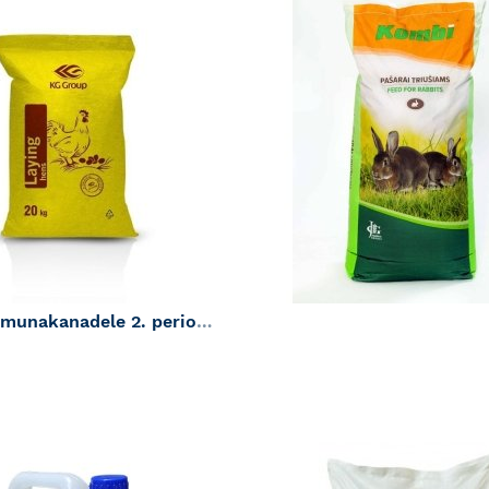
LISA
A
SOOVINIMEKIRJA
Täissööt munakanadele 2. periood (45+ nädal) 20kg
min):
1
max):
21
LISA