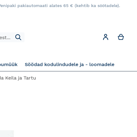
enipaki pakiautomaati alates 65 € (kehtib ka söötadele).
Minu
Minu konto
Otsi
pumüük
Söödad kodulindudele ja - loomadele
a Keila ja Tartu