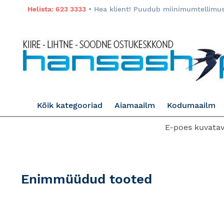
Helista: 623 3333
• Hea klient! Puudub miinimumtellimuse
Kõik kategooriad
Aiamaailm
Kodumaailm
E-poes kuvatava
Enimmüüdud tooted