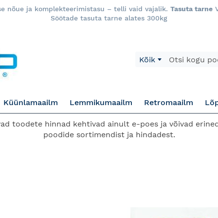
 nõue ja komplekteerimistasu – telli vaid vajalik.
Tasuta tarne
V
Söötade tasuta tarne alates 300kg
Otsi
Kõik
Küünlamaailm
Lemmikumaailm
Retromaailm
Lõ
d toodete hinnad kehtivad ainult e-poes ja võivad erined
poodide sortimendist ja hindadest.