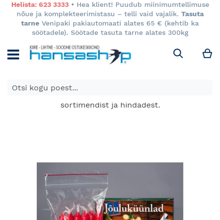
Helista: 623 3333
• Hea klient! Puudub miinimumtellimuse
nõue ja komplekteerimistasu – telli vaid vajalik.
Tasuta
tarne
Venipaki pakiautomaati alates 65 € (kehtib ka
söötadele). Söötade tasuta tarne alates 300kg
M
Otsi
E-poes kuvatavad toodete hinnad kehtivad ainult e-
poes ja võivad erineda Keila ja Tartu poodide
sortimendist ja hindadest.
Skip
to
the
end
of
the
images
gallery