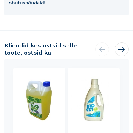
ohutusnõudeid!
Kliendid kes ostsid selle
toote, ostsid ka
Skip
carousel