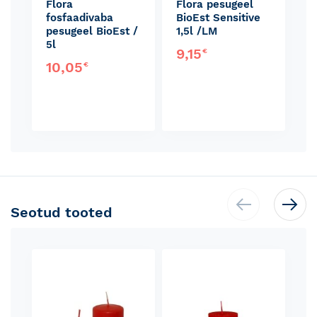
Flora
Flora pesugeel
fosfaadivaba
BioEst Sensitive
pesugeel BioEst /
1,5l /LM
5l
9,15
€
10,05
€
Seotud tooted
Skip
carousel